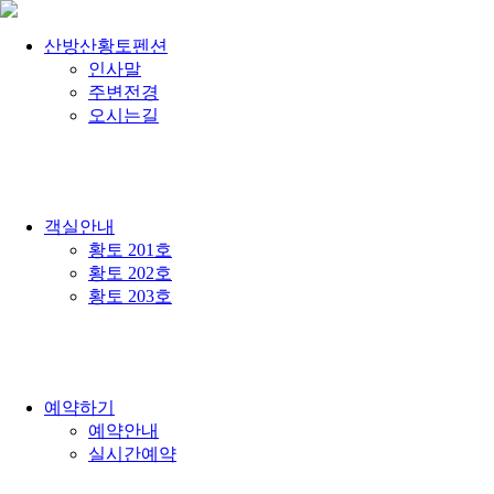
산방산황토펜션
인사말
주변전경
오시는길
/
객실안내
황토 201호
황토 202호
황토 203호
/
예약하기
예약안내
실시간예약